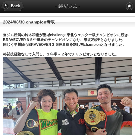
- 細川ジム -
Back
2024/08/30
champion奪取
当ジム所属の鈴木和也が聖域challenge東北ウェルター級チャンピオンに続き、
BRAVEOVER３５中量級のチャンピオンになり、東北2冠王となりました。
同じく早川陽もBRAVEOVER３５軽量級を制し初championとなりました。
格闘技経験なしで入門し、１年半～２年でチャンピオンとなりました。