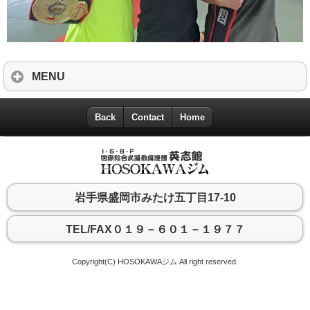
MENU
Back
Contact
Home
岩手県盛岡市みたけ五丁目17-10
TEL/FAX０１９－６０１－１９７７
Copyright(C)
HOSOKAWAジム
All right reserved.